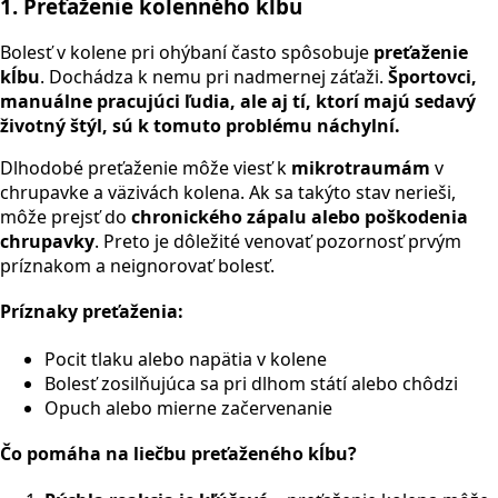
1. Preťaženie kolenného kĺbu
Bolesť v kolene pri ohýbaní často spôsobuje
preťaženie
kĺbu
. Dochádza k nemu pri nadmernej záťaži.
Športovci,
manuálne pracujúci ľudia, ale aj tí, ktorí majú sedavý
životný štýl, sú k tomuto problému náchylní.
Dlhodobé preťaženie môže viesť k
mikrotraumám
v
chrupavke a väzivách kolena. Ak sa takýto stav nerieši,
môže prejsť do
chronického zápalu alebo poškodenia
chrupavky
. Preto je dôležité venovať pozornosť prvým
príznakom a neignorovať bolesť.
Príznaky preťaženia:
Pocit tlaku alebo napätia v kolene
Bolesť zosilňujúca sa pri dlhom státí alebo chôdzi
Opuch alebo mierne začervenanie
Čo pomáha na liečbu preťaženého kĺbu?