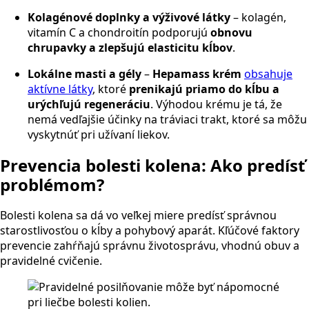
Kolagénové doplnky a výživové látky
– kolagén,
vitamín C a chondroitín podporujú
obnovu
chrupavky a zlepšujú elasticitu kĺbov
.
Lokálne masti a gély
–
Hepamass krém
obsahuje
aktívne látky
, ktoré
prenikajú priamo do kĺbu a
urýchľujú regeneráciu
. Výhodou krému je tá, že
nemá vedľajšie účinky na tráviaci trakt, ktoré sa môžu
vyskytnúť pri užívaní liekov.
Prevencia bolesti kolena: Ako predísť
problémom?
Bolesti kolena sa dá vo veľkej miere predísť správnou
starostlivosťou o kĺby a pohybový aparát. Kľúčové faktory
prevencie zahŕňajú správnu životosprávu, vhodnú obuv a
pravidelné cvičenie.