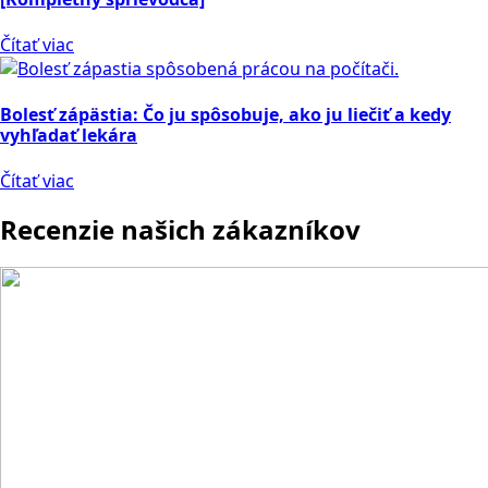
Čítať viac
Bolesť zápästia: Čo ju spôsobuje, ako ju liečiť a kedy
vyhľadať lekára
Čítať viac
Recenzie našich zákazníkov