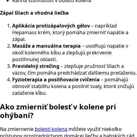
Ranná stuhnutosť v oblasti kolena
Zápal šliach a vhodná liečba
Aplikácia protizápalových gélov
– napríklad
Hepamass krém, ktorý pomáha zmierniť napätie a
zápal.
Masáže a manuálna terapia
– uvoľňujú napätie v
okolí kolenného kĺbu a zlepšujú prekrvenie
postihnutej oblasti.
Pravidelný strečing
– zlepšuje pružnosť šliach a
väzov, čím pomáha predchádzať ďalšiemu preťaženiu.
Fyzioterapia a posilňovacie cvičenia
– pomáhajú
obnoviť stabilitu kolena a posilniť svaly, ktoré znižujú
zaťaženie kĺbu.
Ako zmierniť bolesť v kolene pri
ohýbaní?
Na zmiernenie
bolesti kolena
môžete využiť niekoľko
prístupov prostredníctvom domácej liečby a babských rád