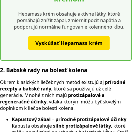
Hepamass krém obsahuje aktívne látky, ktoré
pomáhajú znížiť zápal, zmierniť pocit napätia a
podporujú normálne fungovanie kolenného kĺbu.
Vyskúšať Hepamass krém
2. Babské rady na bolesť kolena
Okrem klasických liečebných metód existujú aj
prírodné
recepty a babské rady
, ktoré sa používajú už celé
generácie. Mnohé z nich majú
protizápalové a
regeneračné účinky
, vďaka ktorým môžu byť skvelým
doplnkom k liečbe bolesti kolena.
Kapustový zábal – prírodné protizápalové účinky
Kapusta obsahuje
silné protizápalové látky
, ktoré