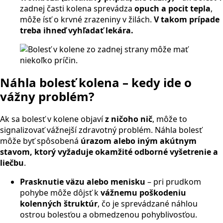
zadnej časti kolena sprevádza
opuch a pocit tepla
,
môže ísť o krvné zrazeniny v žilách.
V takom prípade
treba ihneď vyhľadať lekára.
Náhla bolesť kolena – kedy ide o
vážny problém?
Ak sa bolesť v kolene objaví
z ničoho nič
, môže to
signalizovať vážnejší zdravotný problém. Náhla bolesť
môže byť spôsobená
úrazom alebo iným akútnym
stavom, ktorý vyžaduje okamžité odborné vyšetrenie a
liečbu
.
Prasknutie väzu alebo menisku
– pri prudkom
pohybe môže dôjsť k
vážnemu poškodeniu
kolenných štruktúr
, čo je sprevádzané náhlou
ostrou bolesťou a obmedzenou pohyblivosťou.