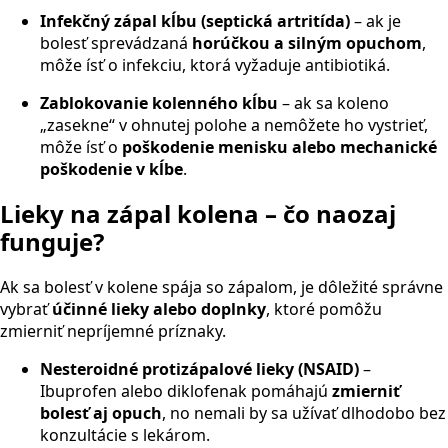
Infekčný zápal kĺbu (septická artritída)
– ak je
bolesť sprevádzaná
horúčkou a silným opuchom
,
môže ísť o infekciu, ktorá vyžaduje antibiotiká.
Zablokovanie kolenného kĺbu
– ak sa koleno
„zasekne“ v ohnutej polohe a nemôžete ho vystrieť,
môže ísť o
poškodenie menisku alebo mechanické
poškodenie v kĺbe
.
Lieky na zápal kolena – čo naozaj
funguje?
Ak sa bolesť v kolene spája so zápalom, je dôležité správne
vybrať
účinné lieky alebo doplnky
, ktoré pomôžu
zmierniť nepríjemné príznaky.
Nesteroidné protizápalové lieky (NSAID)
–
Ibuprofen alebo diklofenak pomáhajú
zmierniť
bolesť aj opuch
, no nemali by sa užívať dlhodobo bez
konzultácie s lekárom.