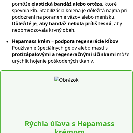
pomôže
elastická bandáž alebo ortéza
, ktoré
spevnia kĺb. Stabilizácia kolena je dôležitá najmä pri
podozrení na poranenie väzov alebo menisku.
Dôležité je, aby bandáž nebola príliš tesná
, aby
neobmedzovala krvný obeh.
Hepamass krém – podpora regenerácie kĺbov
Používanie špeciálnych gélov alebo mastí s
protizápalovými a regeneračnými účinkami
môže
urýchliť hojenie poškodených tkanív.
Rýchla úľava s Hepamass
krémom