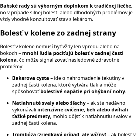
Babské rady sú výborným doplnkom k tradičnej liečbe
,
no v prípade silnej bolesti alebo dlhodobých problémov je
vždy vhodné konzultovať stav s lekárom.
Bolesť v kolene zo zadnej strany
Bolesť v kolene nemusí byť vždy len vpredu alebo na
bokoch –
mnohí ľudia pociťujú bolesť v zadnej časti
kolena
, čo môže signalizovať nasledovné zdravotné
problémy:
Bakerova cysta
– ide o nahromadenie tekutiny v
zadnej časti kolena, ktoré vytvára tlak a môže
spôsobovať
bolestivé napätie pri ohýbaní nohy
.
Natiahnuté svaly alebo šľachy
– ak ste nedávno
vykonávali
intenzívne cvičenie, beh alebo dvíhali
ťažké predmety
, mohlo dôjsť k natiahnutiu svalov v
zadnej časti kolena.
Trombóza (zriedkavý prípad, ale vážny)
– ak bolesť v