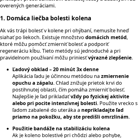
overených generáciami.
1. Domáca liečba bolesti kolena
Ak vás trápi bolesť v kolene pri ohýbaní, nemusíte hneď
siahať po liekoch. Existuje množstvo
domácich metód
,
ktoré môžu pomôcť zmierniť bolesť a podporiť
regeneráciu kĺbu. Tieto metódy sú jednoduché a pri
pravidelnom používaní môžu priniesť
výrazné zlepšenie
.
Ľadový obklad – 20 minút 3x denne
Aplikácia ľadu je účinnou metódou na
zmiernenie
opuchu a zápalu
. Chlad znižuje prietok krvi do
postihnutej oblasti, čím pomáha zmierniť bolesť.
Najlepšie je ľad prikladať
vždy po fyzickej aktivite
alebo pri pocite intenzívnej bolesti
. Použite vrecko s
ľadom zabalené do uteráka a
neprikladajte ľad
priamo na pokožku, aby ste predišli omrzlinám
.
Použitie bandáže na stabilizáciu kolena
Ak je koleno bolestivé pri chôdzi alebo pohybe,