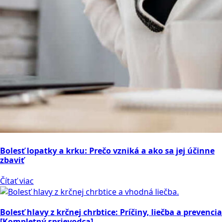
Bolesť lopatky a krku: Prečo vzniká a ako sa jej účinne
zbaviť
Čítať viac
Bolesť hlavy z krčnej chrbtice: Príčiny, liečba a prevencia
[Kompletný sprievodca]