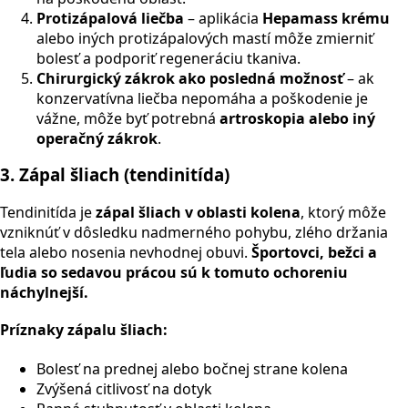
Protizápalová liečba
– aplikácia
Hepamass krému
alebo iných protizápalových mastí môže zmierniť
bolesť a podporiť regeneráciu tkaniva.
Chirurgický zákrok ako posledná možnosť
– ak
konzervatívna liečba nepomáha a poškodenie je
vážne, môže byť potrebná
artroskopia alebo iný
operačný zákrok
.
3. Zápal šliach (tendinitída)
Tendinitída je
zápal šliach v oblasti kolena
, ktorý môže
vzniknúť v dôsledku nadmerného pohybu, zlého držania
tela alebo nosenia nevhodnej obuvi.
Športovci, bežci a
ľudia so sedavou prácou sú k tomuto ochoreniu
náchylnejší.
Príznaky zápalu šliach:
Bolesť na prednej alebo bočnej strane kolena
Zvýšená citlivosť na dotyk