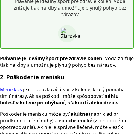
Plávanie je ideálny šport pre zdravie kolien. Voda
znižuje tlak na kĺby a umožňuje plynulý pohyb bez
nárazov.
Plávanie je ideálny šport pre zdravie kolien.
Voda znižuje
tlak na kĺby a umožňuje plynulý pohyb bez nárazov.
2. Poškodenie menisku
Meniskus
je chrupavkový útvar v kolene, ktorý pomáha
tlmiť nárazy. Ak sa poškodí, môže spôsobovať
náhlu
bolesť v kolene pri ohýbaní, kľaknutí alebo drepe.
Poškodenie menisku môže byť
akútne
(napríklad pri
prudkom otočení nohy) alebo
chronické
(z dlhodobého
opotrebovania). Ak nie je správne liečené, môže viesť k
degeneratívnym zmenám a zhoršeniu mobility kolena.