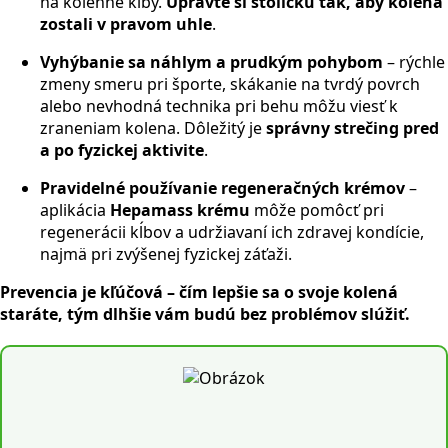
na kolenné kĺby.
Upravte si stoličku tak, aby kolená
zostali v pravom uhle
.
Vyhýbanie sa náhlym a prudkým pohybom
– rýchle
zmeny smeru pri športe, skákanie na tvrdý povrch
alebo nevhodná technika pri behu môžu viesť k
zraneniam kolena. Dôležitý je
správny strečing pred
a po fyzickej aktivite
.
Pravidelné používanie regeneračných krémov
–
aplikácia
Hepamass krému
môže pomôcť pri
regenerácii kĺbov a udržiavaní ich zdravej kondície,
najmä pri zvýšenej fyzickej záťaži.
Prevencia je kľúčová – čím lepšie sa o svoje kolená
staráte, tým dlhšie vám budú bez problémov slúžiť.