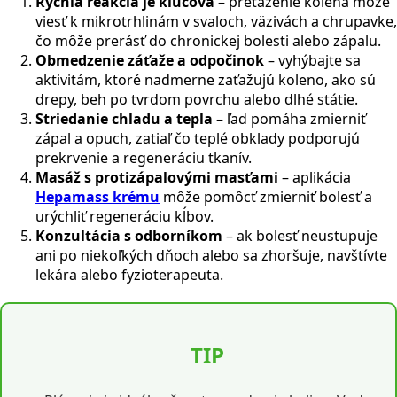
Rýchla reakcia je kľúčová
– preťaženie kolena môže
viesť k mikrotrhlinám v svaloch, väzivách a chrupavke,
čo môže prerásť do chronickej bolesti alebo zápalu.
Obmedzenie záťaže a odpočinok
– vyhýbajte sa
aktivitám, ktoré nadmerne zaťažujú koleno, ako sú
drepy, beh po tvrdom povrchu alebo dlhé státie.
Striedanie chladu a tepla
– ľad pomáha zmierniť
zápal a opuch, zatiaľ čo teplé obklady podporujú
prekrvenie a regeneráciu tkanív.
Masáž s protizápalovými masťami
– aplikácia
Hepamass krému
môže pomôcť zmierniť bolesť a
urýchliť regeneráciu kĺbov.
Konzultácia s odborníkom
– ak bolesť neustupuje
ani po niekoľkých dňoch alebo sa zhoršuje, navštívte
lekára alebo fyzioterapeuta.
TIP