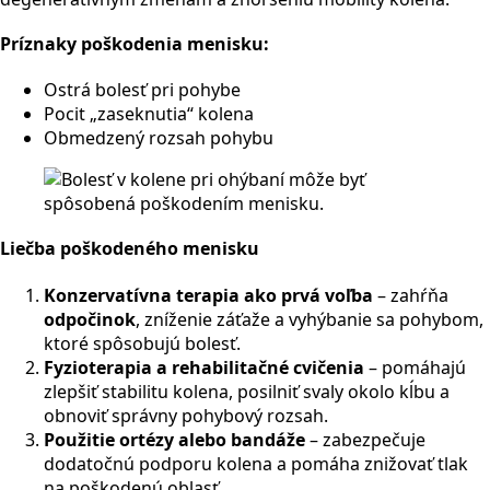
Príznaky poškodenia menisku:
Ostrá bolesť pri pohybe
Pocit „zaseknutia“ kolena
Obmedzený rozsah pohybu
Liečba poškodeného menisku
Konzervatívna terapia ako prvá voľba
– zahŕňa
odpočinok
, zníženie záťaže a vyhýbanie sa pohybom,
ktoré spôsobujú bolesť.
Fyzioterapia a rehabilitačné cvičenia
– pomáhajú
zlepšiť stabilitu kolena, posilniť svaly okolo kĺbu a
obnoviť správny pohybový rozsah.
Použitie ortézy alebo bandáže
– zabezpečuje
dodatočnú podporu kolena a pomáha znižovať tlak
na poškodenú oblasť.