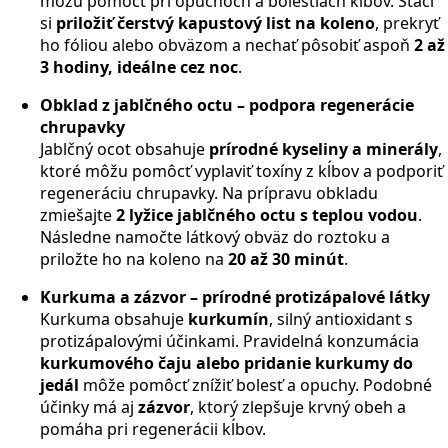
môžu pomôcť pri opuchoch a bolestiach kĺbov. Stačí
si
priložiť čerstvý kapustový list na koleno
, prekryť
ho fóliou alebo obväzom a nechať pôsobiť aspoň
2 až
3 hodiny, ideálne cez noc
.
Obklad z jablčného octu – podpora regenerácie
chrupavky
Jablčný ocot obsahuje
prírodné kyseliny a minerály
,
ktoré môžu pomôcť vyplaviť toxíny z kĺbov a podporiť
regeneráciu chrupavky. Na prípravu obkladu
zmiešajte
2 lyžice jablčného octu s teplou vodou
.
Následne namočte látkový obväz do roztoku a
priložte ho na koleno na
20 až 30 minút
.
Kurkuma a zázvor – prírodné protizápalové látky
Kurkuma obsahuje
kurkumín
, silný antioxidant s
protizápalovými účinkami. Pravidelná konzumácia
kurkumového čaju alebo pridanie kurkumy do
jedál
môže pomôcť znížiť bolesť a opuchy. Podobné
účinky má aj
zázvor
, ktorý zlepšuje krvný obeh a
pomáha pri regenerácii kĺbov.