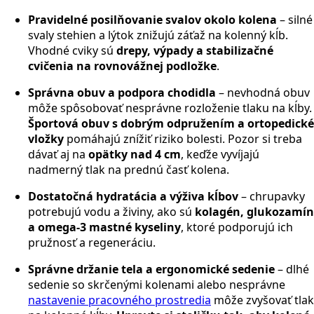
Pravidelné posilňovanie svalov okolo kolena
– silné
svaly stehien a lýtok znižujú záťaž na kolenný kĺb.
Vhodné cviky sú
drepy, výpady a stabilizačné
cvičenia na rovnovážnej podložke
.
Správna obuv a podpora chodidla
– nevhodná obuv
môže spôsobovať nesprávne rozloženie tlaku na kĺby.
Športová obuv s dobrým odpružením a ortopedické
vložky
pomáhajú znížiť riziko bolesti. Pozor si treba
dávať aj na
opätky nad 4 cm
, keďže vyvíjajú
nadmerný tlak na prednú časť kolena.
Dostatočná hydratácia a výživa kĺbov
– chrupavky
potrebujú vodu a živiny, ako sú
kolagén, glukozamín
a omega-3 mastné kyseliny
, ktoré podporujú ich
pružnosť a regeneráciu.
Správne držanie tela a ergonomické sedenie
– dlhé
sedenie so skrčenými kolenami alebo nesprávne
nastavenie pracovného prostredia
môže zvyšovať tlak