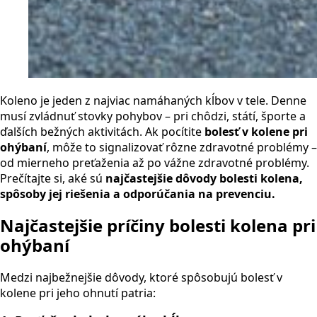
Koleno je jeden z najviac namáhaných kĺbov v tele. Denne
musí zvládnuť stovky pohybov – pri chôdzi, státí, športe a
ďalších bežných aktivitách. Ak pocítite
bolesť v kolene pri
ohýbaní
, môže to signalizovať rôzne zdravotné problémy –
od mierneho preťaženia až po vážne zdravotné problémy.
Prečítajte si, aké sú
najčastejšie dôvody bolesti kolena,
spôsoby jej riešenia a odporúčania na prevenciu.
Najčastejšie príčiny bolesti kolena pri
ohýbaní
Medzi najbežnejšie dôvody, ktoré spôsobujú bolesť v
kolene pri jeho ohnutí patria: