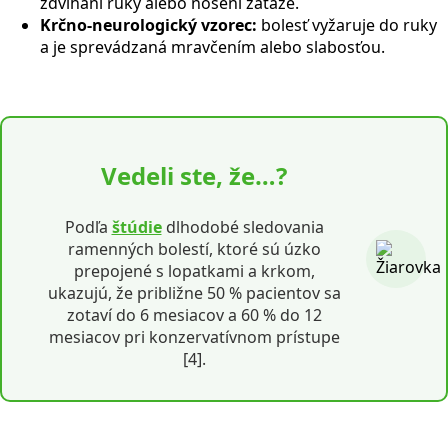
zdvíhaní ruky alebo nosení záťaže.
Krčno-neurologický vzorec:
bolesť vyžaruje do ruky
a je sprevádzaná mravčením alebo slabosťou.
Vedeli ste, že…?
Podľa
štúdie
dlhodobé sledovania
ramenných bolestí, ktoré sú úzko
prepojené s lopatkami a krkom,
ukazujú, že približne 50 % pacientov sa
zotaví do 6 mesiacov a 60 % do 12
mesiacov pri konzervatívnom prístupe
[4].