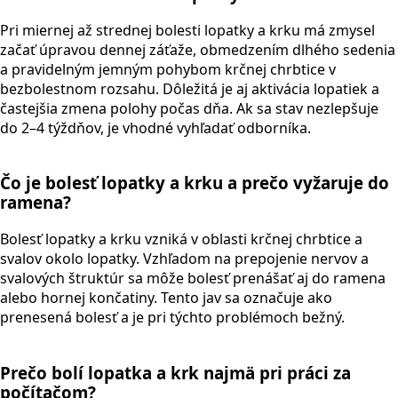
Pri miernej až strednej bolesti lopatky a krku má zmysel
začať úpravou dennej záťaže, obmedzením dlhého sedenia
a pravidelným jemným pohybom krčnej chrbtice v
bezbolestnom rozsahu. Dôležitá je aj aktivácia lopatiek a
častejšia zmena polohy počas dňa. Ak sa stav nezlepšuje
do 2–4 týždňov, je vhodné vyhľadať odborníka.
Čo je bolesť lopatky a krku a prečo vyžaruje do
ramena?
Bolesť lopatky a krku vzniká v oblasti krčnej chrbtice a
svalov okolo lopatky. Vzhľadom na prepojenie nervov a
svalových štruktúr sa môže bolesť prenášať aj do ramena
alebo hornej končatiny. Tento jav sa označuje ako
prenesená bolesť a je pri týchto problémoch bežný.
Prečo bolí lopatka a krk najmä pri práci za
počítačom?