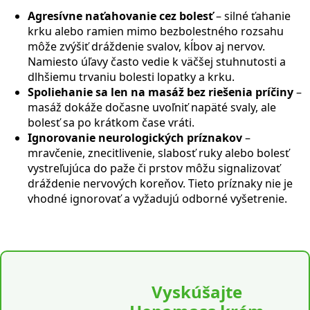
Agresívne naťahovanie cez bolesť
– silné ťahanie
krku alebo ramien mimo bezbolestného rozsahu
môže zvýšiť dráždenie svalov, kĺbov aj nervov.
Namiesto úľavy často vedie k väčšej stuhnutosti a
dlhšiemu trvaniu bolesti lopatky a krku.
Spoliehanie sa len na masáž bez riešenia príčiny
–
masáž dokáže dočasne uvoľniť napäté svaly, ale
bolesť sa po krátkom čase vráti.
Ignorovanie neurologických príznakov
–
mravčenie, znecitlivenie, slabosť ruky alebo bolesť
vystreľujúca do paže či prstov môžu signalizovať
dráždenie nervových koreňov. Tieto príznaky nie je
vhodné ignorovať a vyžadujú odborné vyšetrenie.
Vyskúšajte