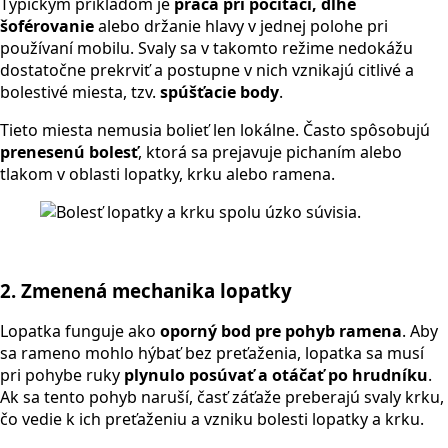
Typickým príkladom je
práca pri počítači, dlhé
šoférovanie
alebo držanie hlavy v jednej polohe pri
používaní mobilu. Svaly sa v takomto režime nedokážu
dostatočne prekrviť a postupne v nich vznikajú citlivé a
bolestivé miesta, tzv.
spúšťacie body
.
Tieto miesta nemusia bolieť len lokálne. Často spôsobujú
prenesenú bolesť
, ktorá sa prejavuje pichaním alebo
tlakom v oblasti lopatky, krku alebo ramena.
2. Zmenená mechanika lopatky
Lopatka funguje ako
oporný bod pre pohyb ramena
. Aby
sa rameno mohlo hýbať bez preťaženia, lopatka sa musí
pri pohybe ruky
plynulo posúvať a otáčať po hrudníku
.
Ak sa tento pohyb naruší, časť záťaže preberajú svaly krku,
čo vedie k ich preťaženiu a vzniku bolesti lopatky a krku.