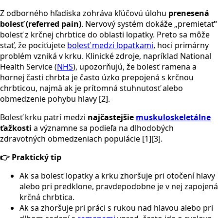
Z odborného hľadiska zohráva kľúčovú úlohu
prenesená
bolesť (referred pain)
. Nervový systém dokáže „premietať“
bolesť z krčnej chrbtice do oblasti lopatky. Preto sa môže
stať, že pociťujete
bolesť medzi lopatkami
, hoci primárny
problém vzniká v krku. Klinické zdroje, napríklad National
Health Service (
NHS
), upozorňujú, že bolesť ramena a
hornej časti chrbta je často úzko prepojená s krčnou
chrbticou, najmä ak je prítomná stuhnutosť alebo
obmedzenie pohybu hlavy [2].
Bolesť krku patrí medzi
najčastejšie
muskuloskeletálne
ťažkosti
a významne sa podieľa na dlhodobých
zdravotných obmedzeniach populácie [1][3].
👉
Praktický tip
Ak sa bolesť lopatky a krku zhoršuje pri otočení hlavy
alebo pri predklone, pravdepodobne je v nej zapojená
krčná chrbtica.
Ak sa zhoršuje pri práci s rukou nad hlavou alebo pri