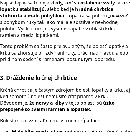
Najčastejšie sa to deje vtedy, keď sú
oslabené svaly, ktoré
lopatku stabilizujú
, alebo keď je
hrudná chrbtica
stuhnutá a málo pohyblivá
. Lopatka sa potom „nevezie“
s pohybom ruky tak, ako má, ale zostáva v nevhodnej
polohe. Výsledkom je zvýšené napätie v oblasti krku,
ramien a medzi lopatkami.
Tento problém sa často prejavuje tým, že bolesť lopatky a
krku sa zhoršuje pri zdvíhaní ruky, práci nad hlavou alebo
pri dlhom sedení s ramenami posunutými dopredu.
3. Dráždenie krčnej chrbtice
Krčná chrbtica je častým zdrojom bolesti lopatky a krku, aj
keď samotnú bolesť nemusíte cítiť priamo v krku.
Dôvodom je, že
nervy a kĺby
v tejto oblasti sú
úzko
prepojené so svalmi ramien a lopatiek
.
Bolesť môže vznikať najmä v troch prípadoch:
Malé kĺby medzi stavcami
môžu byť preťažené alebo