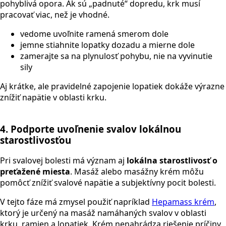
pohyblivá opora. Ak sú „padnuté“ dopredu, krk musí
pracovať viac, než je vhodné.
vedome uvoľnite ramená smerom dole
jemne stiahnite lopatky dozadu a mierne dole
zamerajte sa na plynulosť pohybu, nie na vyvinutie
sily
Aj krátke, ale pravidelné zapojenie lopatiek dokáže výrazne
znížiť napätie v oblasti krku.
4. Podporte uvoľnenie svalov lokálnou
starostlivosťou
Pri svalovej bolesti má význam aj
lokálna starostlivosť o
preťažené miesta
. Masáž alebo masážny krém môžu
pomôcť znížiť svalové napätie a subjektívny pocit bolesti.
V tejto fáze má zmysel použiť napríklad
Hepamass krém
,
ktorý je určený na masáž namáhaných svalov v oblasti
krku, ramien a lopatiek. Krém nenahrádza riešenie príčiny,