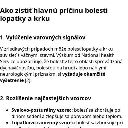
Ako zistiť hlavnú príčinu bolesti
lopatky a krku
1. Vylúčenie varovných signálov
V zriedkavých prípadoch môže bolesť lopatky a krku
súvisieť s vážnymi stavmi. Výskum od National health
Service upozorňuje, že bolesť v tejto oblasti sprevádzaná
dýchavičnosťou, bolesťou na hrudi alebo náhlymi
neurologickými príznakmi si
vyžaduje okamžité
vyšetrenie
[2].
2. Rozlíšenie najčastejších vzorcov
Svalovo-posturálny vzorec:
bolesť sa zhoršuje po
dlhom sedení a zlepšuje sa pohybom alebo teplom.
Lopatkovo-ramenný vzorec:
bolesť sa zhoršuje pri