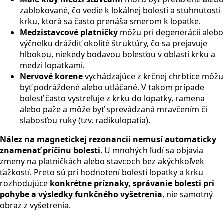
zablokované, čo vedie k lokálnej bolesti a stuhnutosti
krku, ktorá sa často prenáša smerom k lopatke.
Medzistavcové platničky
môžu pri degenerácii alebo
výčnelku dráždiť okolité štruktúry, čo sa prejavuje
hlbokou, niekedy bodavou bolesťou v oblasti krku a
medzi lopatkami.
Nervové korene
vychádzajúce z krčnej chrbtice môžu
byť podráždené alebo utláčané. V takom prípade
bolesť často vystreľuje z krku do lopatky, ramena
alebo paže a môže byť sprevádzaná mravčením či
slabosťou ruky (tzv. radikulopatia).
Nález na magnetickej rezonancii nemusí automaticky
znamenať príčinu bolesti
. U mnohých ľudí sa objavia
zmeny na platničkách alebo stavcoch bez akýchkoľvek
ťažkostí. Preto sú pri hodnotení bolesti lopatky a krku
rozhodujúce
konkrétne príznaky, správanie bolesti pri
pohybe a výsledky funkčného vyšetrenia
, nie samotný
obraz z vyšetrenia.