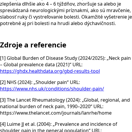
zlepšenia dlhšie ako 4 – 6 týždňov, zhoršuje sa alebo je
sprevádzaná neurologickými príznakmi, ako sú mravčenie,
slabosť ruky či vystreľovanie bolesti. Okamžité vyšetrenie je
potrebné aj pri bolesti na hrudi alebo dýchavičnosti.
Zdroje a referencie
[1] Global Burden of Disease Study (2024/2025): „Neck pain
– Global prevalence data (2021)“ URL:
https://ghdx.healthdata.org/gbd-results-tool
[2] NHS (2024): „Shoulder pain“ URL:
https://www.nhs.uk/conditions/shoulder-pain/
[3] The Lancet Rheumatology (2024): „Global, regional, and
national burden of neck pain, 1990–2020“ URL:
https://www.thelancet.com/journals/lanrhe/home
[4] Luime JJ et al. (2004): „Prevalence and incidence of
shoulder pain in the general population“ URL: