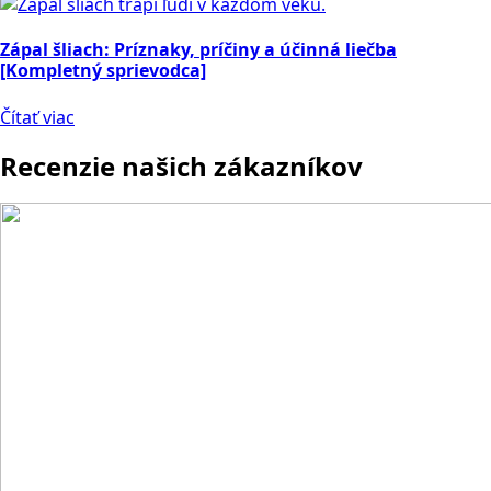
Zápal šliach: Príznaky, príčiny a účinná liečba
[Kompletný sprievodca]
Čítať viac
Recenzie našich zákazníkov