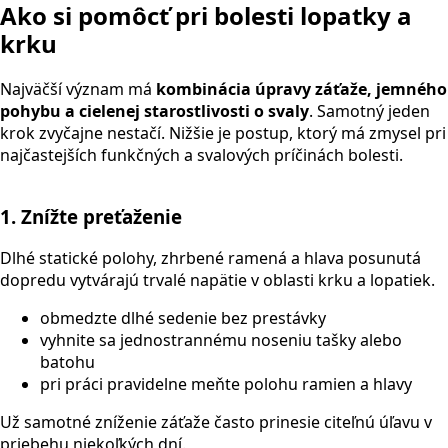
Ako si pomôcť pri bolesti lopatky a
krku
Najväčší význam má
kombinácia úpravy záťaže, jemného
pohybu a cielenej starostlivosti o svaly
. Samotný jeden
krok zvyčajne nestačí. Nižšie je postup, ktorý má zmysel pri
najčastejších funkčných a svalových príčinách bolesti.
1. Znížte preťaženie
Dlhé statické polohy, zhrbené ramená a hlava posunutá
dopredu vytvárajú trvalé napätie v oblasti krku a lopatiek.
obmedzte dlhé sedenie bez prestávky
vyhnite sa jednostrannému noseniu tašky alebo
batohu
pri práci pravidelne meňte polohu ramien a hlavy
Už samotné zníženie záťaže často prinesie citeľnú úľavu v
priebehu niekoľkých dní.