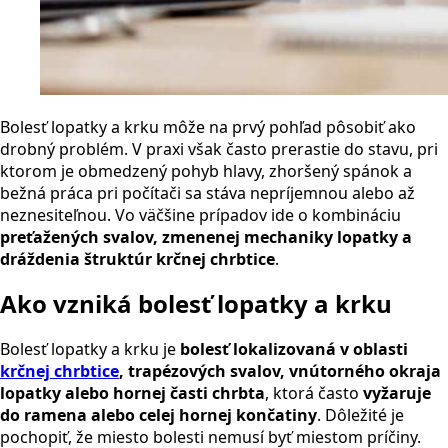
Bolesť lopatky a krku môže na prvý pohľad pôsobiť ako
drobný problém. V praxi však často prerastie do stavu, pri
ktorom je obmedzený pohyb hlavy, zhoršený spánok a
bežná práca pri počítači sa stáva nepríjemnou alebo až
neznesiteľnou. Vo väčšine prípadov ide o kombináciu
preťažených svalov, zmenenej mechaniky lopatky a
dráždenia štruktúr krčnej chrbtice
.
Ako vzniká bolesť lopatky a krku
Bolesť lopatky a krku je
bolesť lokalizovaná v oblasti
krčnej chrbtice
, trapézových svalov, vnútorného okraja
lopatky alebo hornej časti chrbta
, ktorá často
vyžaruje
do ramena alebo celej hornej končatiny
. Dôležité je
pochopiť, že miesto bolesti nemusí byť miestom príčiny.