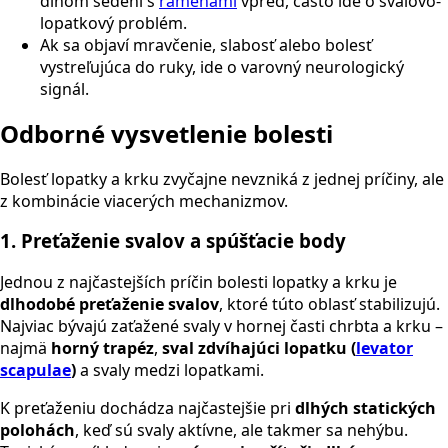
dlhom sedení s
ramenami
vpred, často ide o svalovo-
lopatkový problém.
Ak sa objaví mravčenie, slabosť alebo bolesť
vystreľujúca do ruky, ide o varovný neurologický
signál.
Odborné vysvetlenie bolesti
Bolesť lopatky a krku zvyčajne nevzniká z jednej príčiny, ale
z kombinácie viacerých mechanizmov.
1. Preťaženie svalov a spúšťacie body
Jednou z najčastejších príčin bolesti lopatky a krku je
dlhodobé preťaženie svalov
, ktoré túto oblasť stabilizujú.
Najviac bývajú zaťažené svaly v hornej časti chrbta a krku –
najmä
horný trapéz
,
sval zdvíhajúci lopatku (
levator
scapulae
)
a svaly medzi lopatkami.
K preťaženiu dochádza najčastejšie pri
dlhých statických
polohách
, keď sú svaly aktívne, ale takmer sa nehýbu.