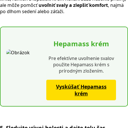
ale môže pomôcť
uvoľniť svaly a zlepšiť komfort
, najmä
po dlhom sedení alebo záťaži.
Hepamass krém
Pre efektívne uvoľnenie svalov
použite Hepamass krém s
prírodným zložením.
Vyskúšať Hepamass
krém
5. Sledujte vývoj bolesti a dajte telu čas