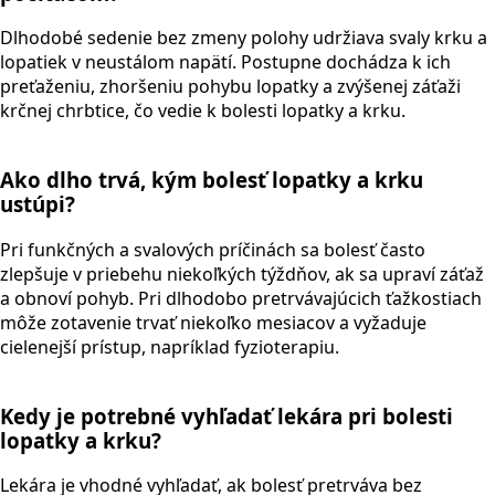
Dlhodobé sedenie bez zmeny polohy udržiava svaly krku a
lopatiek v neustálom napätí. Postupne dochádza k ich
preťaženiu, zhoršeniu pohybu lopatky a zvýšenej záťaži
krčnej chrbtice, čo vedie k bolesti lopatky a krku.
Ako dlho trvá, kým bolesť lopatky a krku
ustúpi?
Pri funkčných a svalových príčinách sa bolesť často
zlepšuje v priebehu niekoľkých týždňov, ak sa upraví záťaž
a obnoví pohyb. Pri dlhodobo pretrvávajúcich ťažkostiach
môže zotavenie trvať niekoľko mesiacov a vyžaduje
cielenejší prístup, napríklad fyzioterapiu.
Kedy je potrebné vyhľadať lekára pri bolesti
lopatky a krku?
Lekára je vhodné vyhľadať, ak bolesť pretrváva bez