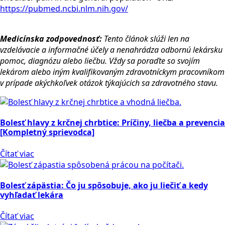
https://pubmed.ncbi.nlm.nih.gov/
Medicínska zodpovednosť:
Tento článok slúži len na
vzdelávacie a informačné účely a nenahrádza odbornú lekársku
pomoc, diagnózu alebo liečbu. Vždy sa poraďte so svojím
lekárom alebo iným kvalifikovaným zdravotníckym pracovníkom
v prípade akýchkoľvek otázok týkajúcich sa zdravotného stavu.
Bolesť hlavy z krčnej chrbtice: Príčiny, liečba a prevencia
[Kompletný sprievodca]
Čítať viac
Bolesť zápästia: Čo ju spôsobuje, ako ju liečiť a kedy
vyhľadať lekára
Čítať viac