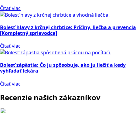
Čítať viac
Bolesť hlavy z krčnej chrbtice: Príčiny, liečba a prevencia
[Kompletný sprievodca]
Čítať viac
Bolesť zápästia: Čo ju spôsobuje, ako ju liečiť a kedy
vyhľadať lekára
Čítať viac
Recenzie našich zákazníkov