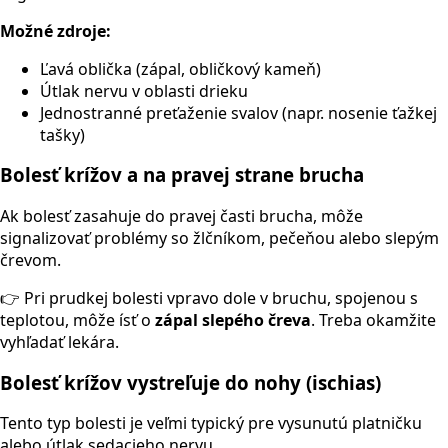
Možné zdroje:
Ľavá oblička (zápal, obličkový kameň)
Útlak nervu v oblasti drieku
Jednostranné preťaženie svalov (napr. nosenie ťažkej
tašky)
Bolesť krížov a na pravej strane brucha
Ak bolesť zasahuje do pravej časti brucha, môže
signalizovať problémy so žlčníkom, pečeňou alebo slepým
črevom.
👉 Pri prudkej bolesti vpravo dole v bruchu, spojenou s
teplotou, môže ísť o
zápal slepého čreva
. Treba okamžite
vyhľadať lekára.
Bolesť krížov vystreľuje do nohy (ischias)
Tento typ bolesti je veľmi typický pre vysunutú platničku
alebo útlak sedacieho nervu.