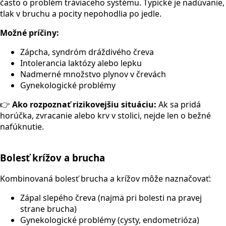
často o problém tráviaceho systému. Typické je nadúvanie,
tlak v bruchu a pocity nepohodlia po jedle.
Možné príčiny:
Zápcha, syndróm dráždivého čreva
Intolerancia laktózy alebo lepku
Nadmerné množstvo plynov v črevách
Gynekologické problémy
👉
Ako rozpoznať rizikovejšiu situáciu:
Ak sa pridá
horúčka, zvracanie alebo krv v stolici, nejde len o bežné
nafúknutie.
Bolesť krížov a brucha
Kombinovaná bolesť brucha a krížov môže naznačovať:
Zápal slepého čreva (najmä pri bolesti na pravej
strane brucha)
Gynekologické problémy (cysty, endometrióza)