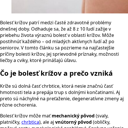
Bolesť krížov patrí medzi časté zdravotné problémy
dnešnej doby. Odhaduje sa, že až 8 z 10 ľudí zažije v
priebehu života výraznú bolesť v oblasti krížov. Môže
postihnúť každého – od mladých aktívnych ľudí až po
seniorov. V tomto článku sa pozrieme na najčastejšie
príčiny bolesti krížov, jej sprievodné príznaky, možnosti
liečby a cviky, ktoré prinášajú úľavu.
Čo je bolesť krížov a prečo vzniká
Kríže sú dolná časť chrbtice, ktorá nesie značnú časť
hmotnosti tela a prepája trup s dolnými končatinami. Aj
preto sú náchylné na preťaženie, degeneratívne zmeny aj
rôzne ochorenia.
Bolesť krížov môže mať
mechanický pôvod
(svaly,
platničky,
chrbtica
), ale aj
vnútorný pôvod
(obličky,