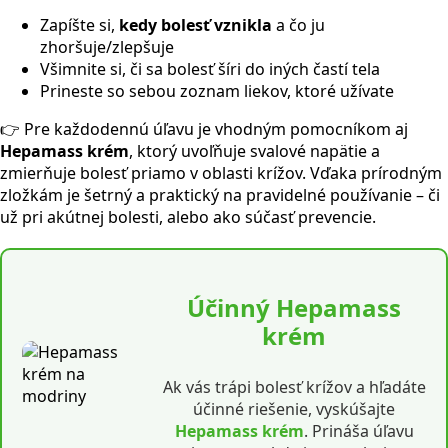
Zapíšte si,
kedy bolesť vznikla
a čo ju
zhoršuje/zlepšuje
Všimnite si, či sa bolesť šíri do iných častí tela
Prineste so sebou zoznam liekov, ktoré užívate
👉 Pre každodennú úľavu je vhodným pomocníkom aj
Hepamass krém
, ktorý uvoľňuje svalové napätie a
zmierňuje bolesť priamo v oblasti krížov. Vďaka prírodným
zložkám je šetrný a praktický na pravidelné používanie – či
už pri akútnej bolesti, alebo ako súčasť prevencie.
Účinný Hepamass
krém
Ak vás trápi bolesť krížov a hľadáte
účinné riešenie, vyskúšajte
Hepamass krém
. Prináša úľavu