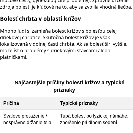
močové cesty, gynekologické problémy). Správne určenie
zdroja bolesti je kľúčové na to, aby sa zvolila vhodná liečba.
Bolesť chrbta v oblasti krížov
Mnoho ľudí si zamieňa bolesť krížov s bolesťou celej
driekovej chrbtice. Skutočná bolesť krížov je však
lokalizovaná v dolnej časti chrbta. Ak sa bolesť šíri vyššie,
môže ísť o problémy s driekovými stavcami alebo
platničkami.
Najčastejšie príčiny bolesti krížov a typické
príznaky
Príčina
Typické príznaky
Svalové preťaženie /
Tupá bolesť po fyzickej námahe,
nesprávne držanie tela
zhoršenie pri dlhom sedení