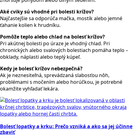
zhoršuje pohybom alebo dlhým sedením.
Aké cviky sú vhodné pri bolesti krížov?
Najčastejšie sa odporúča mačka, mostík alebo jemné
ťahanie kolien k hrudníku.
Pomôže teplo alebo chlad na bolesť krížov?
Pri akútnej bolesti po úraze je vhodný chlad. Pri
chronických alebo svalových bolestiach pomáha teplo –
obklady, náplasti alebo teplý kúpeľ.
Kedy je bolesť krížov nebezpečná?
Ak je neznesiteľná, sprevádzaná slabosťou nôh,
problémami s močením alebo horúčkou, je potrebné
okamžite vyhľadať lekára.
Bolesť lopatky a krku: Prečo vzniká a ako sa jej účinne
zbaviť