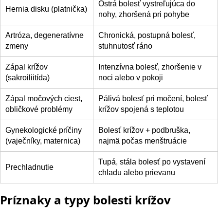
Ostrá bolesť vystreľujúca do
Hernia disku (platnička)
nohy, zhoršená pri pohybe
Artróza, degeneratívne
Chronická, postupná bolesť,
zmeny
stuhnutosť ráno
Zápal krížov
Intenzívna bolesť, zhoršenie v
(sakroiliitída)
noci alebo v pokoji
Zápal močových ciest,
Pálivá bolesť pri močení, bolesť
obličkové problémy
krížov spojená s teplotou
Gynekologické príčiny
Bolesť krížov + podbruška,
(vaječníky, maternica)
najmä počas menštruácie
Tupá, stála bolesť po vystavení
Prechladnutie
chladu alebo prievanu
Príznaky a typy bolesti krížov