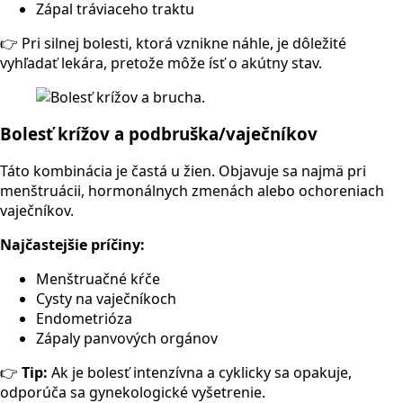
Zápal tráviaceho traktu
👉 Pri silnej bolesti, ktorá vznikne náhle, je dôležité
vyhľadať lekára, pretože môže ísť o akútny stav.
Bolesť krížov a podbruška/vaječníkov
Táto kombinácia je častá u žien. Objavuje sa najmä pri
menštruácii, hormonálnych zmenách alebo ochoreniach
vaječníkov.
Najčastejšie príčiny:
Menštruačné kŕče
Cysty na vaječníkoch
Endometrióza
Zápaly panvových orgánov
👉
Tip:
Ak je bolesť intenzívna a cyklicky sa opakuje,
odporúča sa gynekologické vyšetrenie.