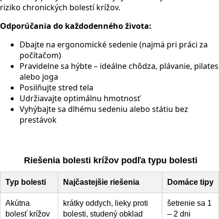
riziko chronických bolestí krížov.
Odporúčania do každodenného života:
Dbajte na ergonomické sedenie (najmä pri práci za
počítačom)
Pravidelne sa hýbte – ideálne chôdza, plávanie, pilates
alebo joga
Posilňujte stred tela
Udržiavajte optimálnu hmotnosť
Vyhýbajte sa dlhému sedeniu alebo státiu bez
prestávok
Riešenia bolesti krížov podľa typu bolesti
Typ bolesti
Najčastejšie riešenia
Domáce tipy
Akútna
krátky oddych, lieky proti
šetrenie sa 1
bolesť krížov
bolesti, studený obklad
– 2 dni