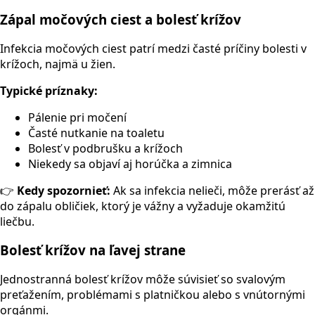
Zápal močových ciest a bolesť krížov
Infekcia močových ciest patrí medzi časté príčiny bolesti v
krížoch, najmä u žien.
Typické príznaky:
Pálenie pri močení
Časté nutkanie na toaletu
Bolesť v podbrušku a krížoch
Niekedy sa objaví aj horúčka a zimnica
👉
Kedy spozornieť:
Ak sa infekcia nelieči, môže prerásť až
do zápalu obličiek, ktorý je vážny a vyžaduje okamžitú
liečbu.
Bolesť krížov na ľavej strane
Jednostranná bolesť krížov môže súvisieť so svalovým
preťažením, problémami s platničkou alebo s vnútornými
orgánmi.