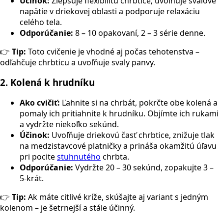
Účinok:
Zlepšuje flexibilitu chrbtice, uvoľňuje svalové
napätie v driekovej oblasti a podporuje relaxáciu
celého tela.
Odporúčanie:
8 – 10 opakovaní, 2 – 3 série denne.
👉
Tip:
Toto cvičenie je vhodné aj počas tehotenstva –
odľahčuje chrbticu a uvoľňuje svaly panvy.
2. Kolená k hrudníku
Ako cvičiť:
Ľahnite si na chrbát, pokrčte obe kolená a
pomaly ich pritiahnite k hrudníku. Objímte ich rukami
a vydržte niekoľko sekúnd.
Účinok:
Uvoľňuje driekovú časť chrbtice, znižuje tlak
na medzistavcové platničky a prináša okamžitú úľavu
pri pocite
stuhnutého
chrbta.
Odporúčanie:
Vydržte 20 – 30 sekúnd, zopakujte 3 –
5-krát.
👉
Tip:
Ak máte citlivé kríže, skúšajte aj variant s jedným
kolenom – je šetrnejší a stále účinný.