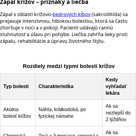
Zápal krížov – príznaky a liečba
Zápal v oblasti krížovo-
bedrových kĺbov
(sakroiliitída) sa
prejavuje intenzívnou, hlbokou bolesťou, ktorá sa často
zhoršuje v noci a v pokoji. Pacienti udávajú rannú
stuhnutosť a úľavu pri pohybe. Liečba zahŕňa lieky proti
zápalu, rehabilitácie a úpravu životného štýlu.
Rozdiely medzi typmi bolesti krížov
Kedy
Typ bolesti
Charakteristika
vyhľadať
lekára
Ak sa
Akútna
Náhla, krátkodobá, po
nezlepší do
bolesť krížov
fyzickej námahe
2 týždňov
Ak sa
Chronická
Trvá > 3 mesiace, spojená s