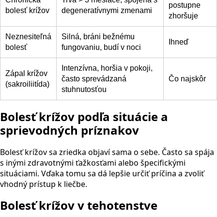
postupne
bolesť krížov
degeneratívnymi zmenami
zhoršuje
Neznesiteľná
Silná, bráni bežnému
Ihneď
bolesť
fungovaniu, budí v noci
Intenzívna, horšia v pokoji,
Zápal krížov
často sprevádzaná
Čo najskôr
(sakroiliitída)
stuhnutosťou
Bolesť krížov podľa situácie a
sprievodných príznakov
Bolesť krížov sa zriedka objaví sama o sebe. Často sa spája
s inými zdravotnými ťažkosťami alebo špecifickými
situáciami. Vďaka tomu sa dá lepšie určiť príčina a zvoliť
vhodný prístup k liečbe.
Bolesť krížov v tehotenstve