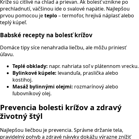
Kríže sú citlivé na chlad a prievan. Ak bolesť vznikne po
prechladnutí, väčšinou ide o svalové napätie. Najlepšou
prvou pomocou je
teplo
– termofor, hrejivá náplasť alebo
teplý kúpeľ.
Babské recepty na bolesť krížov
Domáce tipy síce nenahradia liečbu, ale môžu priniesť
úľavu.
Teplé obklady:
napr. nahriata soľ v plátennom vrecku.
Bylinkové kúpele:
levanduľa, praslička alebo
kostihoj.
Masáž bylinnými olejmi:
rozmarínový alebo
ľubovníkový olej.
Prevencia bolesti krížov a zdravý
životný štýl
Najlepšou liečbou je prevencia. Správne držanie tela,
pravidelný pohyb a zdravé návyky dokážu výrazne znížiť