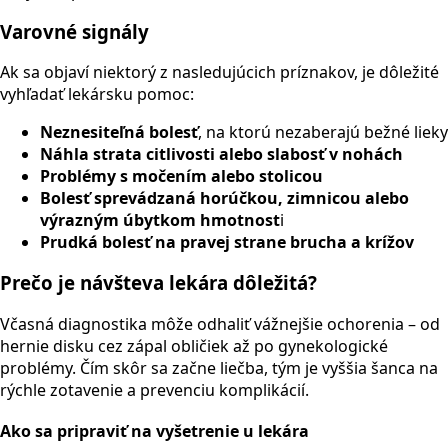
Varovné signály
Ak sa objaví niektorý z nasledujúcich príznakov, je dôležité
vyhľadať lekársku pomoc:
Neznesiteľná bolesť
, na ktorú nezaberajú bežné lieky
Náhla strata citlivosti alebo slabosť v nohách
Problémy s močením alebo stolicou
Bolesť sprevádzaná horúčkou, zimnicou alebo
výrazným úbytkom hmotnost
i
Prudká bolesť na pravej strane brucha a krížov
Prečo je návšteva lekára dôležitá?
Včasná diagnostika môže odhaliť vážnejšie ochorenia – od
hernie disku cez zápal obličiek až po gynekologické
problémy. Čím skôr sa začne liečba, tým je vyššia šanca na
rýchle zotavenie a prevenciu komplikácií.
Ako sa pripraviť na vyšetrenie u lekára