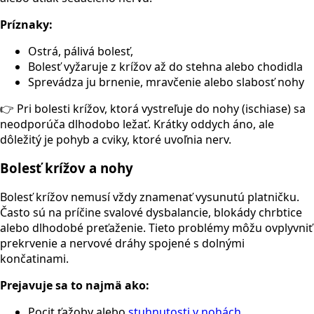
Príznaky:
Ostrá, pálivá bolesť,
Bolesť vyžaruje z krížov až do stehna alebo chodidla
Sprevádza ju brnenie, mravčenie alebo slabosť nohy
👉 Pri bolesti krížov, ktorá vystreľuje do nohy (ischiase) sa
neodporúča dlhodobo ležať. Krátky oddych áno, ale
dôležitý je pohyb a cviky, ktoré uvoľnia nerv.
Bolesť krížov a nohy
Bolesť krížov nemusí vždy znamenať vysunutú platničku.
Často sú na príčine svalové dysbalancie, blokády chrbtice
alebo dlhodobé preťaženie. Tieto problémy môžu ovplyvniť
prekrvenie a nervové dráhy spojené s dolnými
končatinami.
Prejavuje sa to najmä ako:
Pocit ťažoby alebo
stuhnutosti v nohách