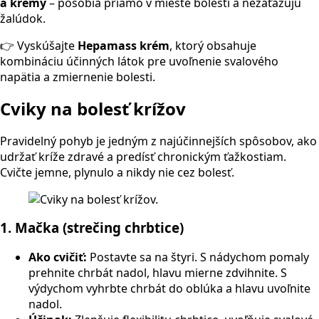
a krémy
– pôsobia priamo v mieste bolesti a nezaťažujú
žalúdok.
👉 Vyskúšajte
Hepamass krém
, ktorý obsahuje
kombináciu účinných látok pre uvoľnenie svalového
napätia a zmiernenie bolesti.
Cviky na bolesť krížov
Pravidelný pohyb je jedným z najúčinnejších spôsobov, ako
udržať kríže zdravé a predísť chronickým ťažkostiam.
Cvičte jemne, plynulo a nikdy nie cez bolesť.
1. Mačka (strečing chrbtice)
Ako cvičiť:
Postavte sa na štyri. S nádychom pomaly
prehnite chrbát nadol, hlavu mierne zdvihnite. S
výdychom vyhrbte chrbát do oblúka a hlavu uvoľnite
nadol.