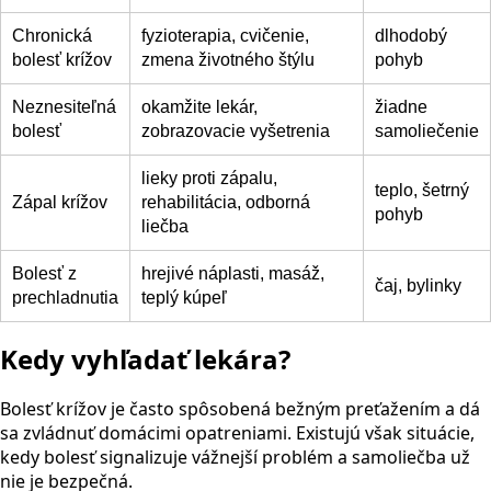
Chronická
fyzioterapia, cvičenie,
dlhodobý
bolesť krížov
zmena životného štýlu
pohyb
Neznesiteľná
okamžite lekár,
žiadne
bolesť
zobrazovacie vyšetrenia
samoliečenie
lieky proti zápalu,
teplo, šetrný
Zápal krížov
rehabilitácia, odborná
pohyb
liečba
Bolesť z
hrejivé náplasti, masáž,
čaj, bylinky
prechladnutia
teplý kúpeľ
Kedy vyhľadať lekára?
Bolesť krížov je často spôsobená bežným preťažením a dá
sa zvládnuť domácimi opatreniami. Existujú však situácie,
kedy bolesť signalizuje vážnejší problém a samoliečba už
nie je bezpečná.