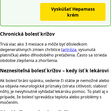
Vyskúšať Hepamass
krém
Chronická bolesť krížov
Trvá viac ako 3 mesiace a môže byť dôsledkom
degeneratívnych zmien chrbtice (
artróza
, vysunutá
platnička) alebo dlhodobého preťaženia. Často sa strieda
obdobie zlepšenia a zhoršenia.
Neznesiteľná bolesť krížov – kedy ísť k lekárovi
Ak bolesť bráni spánku, sedenie či státie je nemožné alebo
sa objavia neurologické príznaky (strata citlivosti, slabosť
nôh), je nevyhnutné vyhľadať lekársku pomoc. To platí aj v
prípade, že bolesť sprevádza teplota alebo problémy s
močením.