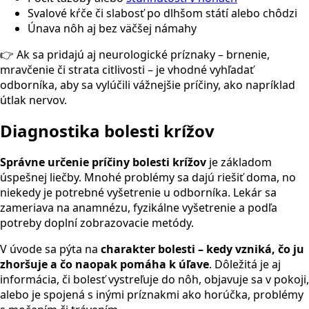
Svalové kŕče či slabosť po dlhšom státí alebo chôdzi
Únava nôh aj bez väčšej námahy
👉 Ak sa pridajú aj neurologické príznaky – brnenie,
mravčenie či strata citlivosti – je vhodné vyhľadať
odborníka, aby sa vylúčili vážnejšie príčiny, ako napríklad
útlak nervov.
Diagnostika bolesti krížov
Správne určenie príčiny bolesti krížov
je základom
úspešnej liečby. Mnohé problémy sa dajú riešiť doma, no
niekedy je potrebné vyšetrenie u odborníka. Lekár sa
zameriava na anamnézu, fyzikálne vyšetrenie a podľa
potreby doplní zobrazovacie metódy.
V úvode sa pýta na
charakter bolesti – kedy vzniká, čo ju
zhoršuje a čo naopak pomáha k úľave
. Dôležitá je aj
informácia, či bolesť vystreľuje do nôh, objavuje sa v pokoji,
alebo je spojená s inými príznakmi ako horúčka, problémy