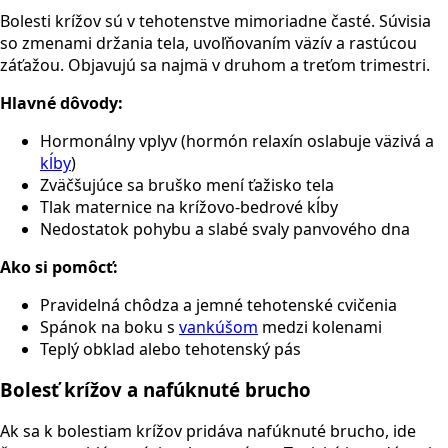
Bolesti krížov sú v tehotenstve mimoriadne časté. Súvisia
so zmenami držania tela, uvoľňovaním väzív a rastúcou
záťažou. Objavujú sa najmä v druhom a treťom trimestri.
Hlavné dôvody:
Hormonálny vplyv (hormón relaxín oslabuje väzivá a
kĺby
)
Zväčšujúce sa bruško mení ťažisko tela
Tlak maternice na krížovo-bedrové kĺby
Nedostatok pohybu a slabé svaly panvového dna
Ako si pomôcť:
Pravidelná chôdza a jemné tehotenské cvičenia
Spánok na boku s
vankúšom
medzi kolenami
Teplý obklad alebo tehotenský pás
Bolesť krížov a nafúknuté brucho
Ak sa k bolestiam krížov pridáva nafúknuté brucho, ide