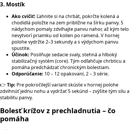
3. Mostík
Ako cvičiť:
Ľahnite si na chrbát, pokrčte kolená a
chodidlá položte na zem približne na šírku panvy. S
nádychom pomaly zdvíhajte panvu nahor, až kým telo
nevytvorí priamku od kolien po ramená. V hornej
polohe vydržte 2–3 sekundy a s výdychom panvu
spustite.
Účinok:
Posilňuje sedacie svaly, stehná a hlboký
stabilizačný systém (core). Tým odľahčuje chrbticu a
pomáha predchádzať chronickým bolestiam.
Odporúčanie:
10 – 12 opakovaní, 2 – 3 série.
👉
Tip:
Pre pokročilejší variant skúste v hornej polohe
zdvihnúť jednu nohu a vydržať 5 sekúnd – zvýšite tým silu a
stabilitu panvy.
Bolesť krížov z prechladnutia – čo
pomáha