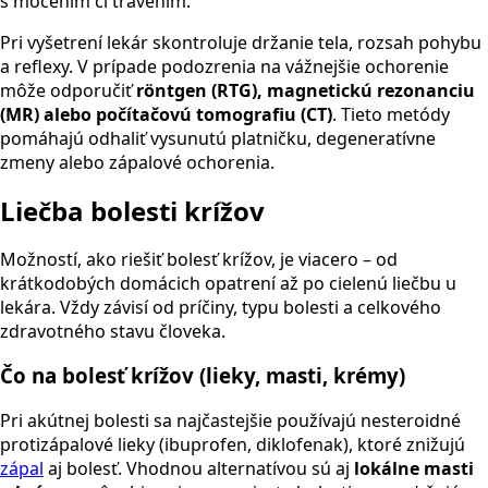
s močením či trávením.
Pri vyšetrení lekár skontroluje držanie tela, rozsah pohybu
a reflexy. V prípade podozrenia na vážnejšie ochorenie
môže odporučiť
röntgen (RTG), magnetickú rezonanciu
(MR) alebo počítačovú tomografiu (CT)
. Tieto metódy
pomáhajú odhaliť vysunutú platničku, degeneratívne
zmeny alebo zápalové ochorenia.
Liečba bolesti krížov
Možností, ako riešiť bolesť krížov, je viacero – od
krátkodobých domácich opatrení až po cielenú liečbu u
lekára. Vždy závisí od príčiny, typu bolesti a celkového
zdravotného stavu človeka.
Čo na bolesť krížov (lieky, masti, krémy)
Pri akútnej bolesti sa najčastejšie používajú nesteroidné
protizápalové lieky (ibuprofen, diklofenak), ktoré znižujú
zápal
aj bolesť. Vhodnou alternatívou sú aj
lokálne masti